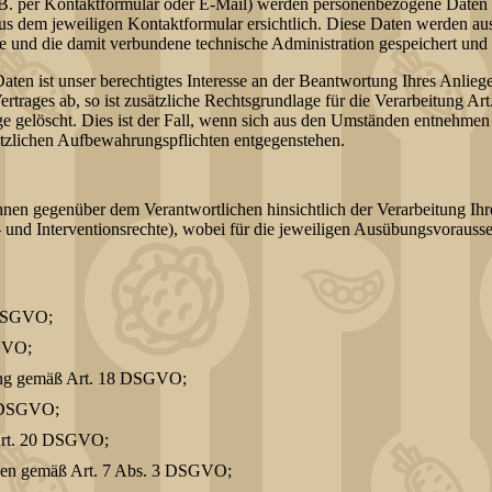
B. per Kontaktformular oder E-Mail) werden personenbezogene Daten 
aus dem jeweiligen Kontaktformular ersichtlich. Diese Daten werden 
e und die damit verbundene technische Administration gespeichert und
aten ist unser berechtigtes Interesse an der Beantwortung Ihres Anlieg
ertrages ab, so ist zusätzliche Rechtsgrundlage für die Verarbeitung A
e gelöscht. Dies ist der Fall, wenn sich aus den Umständen entnehmen l
setzlichen Aufbewahrungspflichten entgegenstehen.
nen gegenüber dem Verantwortlichen hinsichtlich der Verarbeitung Ih
 und Interventionsrechte), wobei für die jeweiligen Ausübungsvorauss
 DSGVO;
GVO;
tung gemäß Art. 18 DSGVO;
9 DSGVO;
 Art. 20 DSGVO;
ungen gemäß Art. 7 Abs. 3 DSGVO;