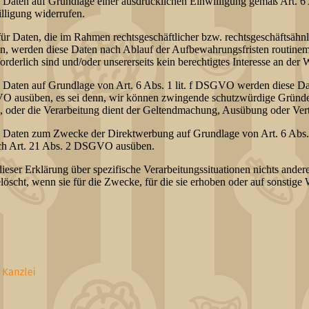
Daten auf Grundlage einer ausdrücklichen Einwilligung gemäß Art. 6
illigung widerrufen.
für Daten, die im Rahmen rechtsgeschäftlicher bzw. rechtsgeschäftsähn
n, werden diese Daten nach Ablauf der Aufbewahrungsfristen routinemä
rderlich sind und/oder unsererseits kein berechtigtes Interesse an der W
Daten auf Grundlage von Art. 6 Abs. 1 lit. f DSGVO werden diese Date
O ausüben, es sei denn, wir können zwingende schutzwürdige Gründe f
n, oder die Verarbeitung dient der Geltendmachung, Ausübung oder Ve
 Daten zum Zwecke der Direktwerbung auf Grundlage von Art. 6 Abs.
nach Art. 21 Abs. 2 DSGVO ausüben.
ieser Erklärung über spezifische Verarbeitungssituationen nichts ander
cht, wenn sie für die Zwecke, für die sie erhoben oder auf sonstige 